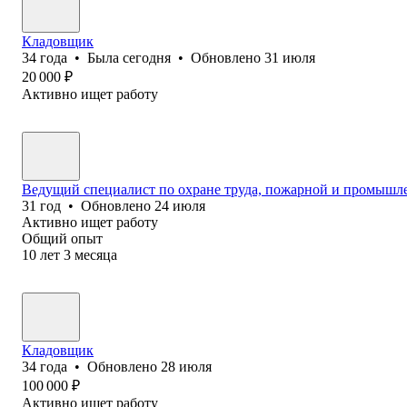
Кладовщик
34
года
•
Была
сегодня
•
Обновлено
31 июля
20 000
₽
Активно ищет работу
Ведущий специалист по охране труда, пожарной и промышл
31
год
•
Обновлено
24 июля
Активно ищет работу
Общий опыт
10
лет
3
месяца
Кладовщик
34
года
•
Обновлено
28 июля
100 000
₽
Активно ищет работу