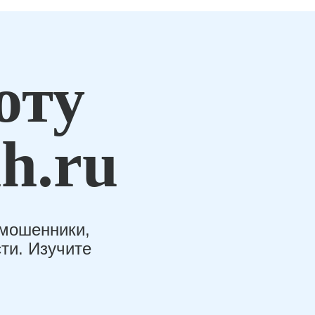
оту
h.ru
-мошенники,
ти. Изучите