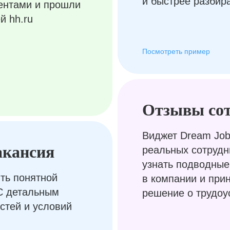
и быстрее разбир
ентами и прошли
й hh.ru
Посмотреть пример
Отзывы со
Виджет Dream Job
акансия
реальных сотрудн
узнать подводные
ть понятной
в компании и при
С детальным
решение о трудоу
стей и условий