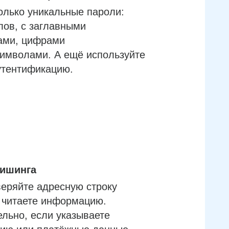
олько уникальные пароли:
лов, с заглавными
ами, цифрами
имволами. А ещё используйте
утентификацию.
фишинга
еряйте адресную строку
м читаете информацию.
льно, если указываете