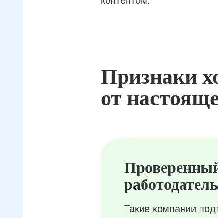
контентом.
Признаки х
от настояще
Проверенны
работодатель
Такие компании под