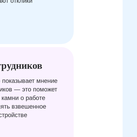
ают отклики
трудников
 показывает мнение
иков — это поможет
 камни о работе
нять взвешенное
стройстве