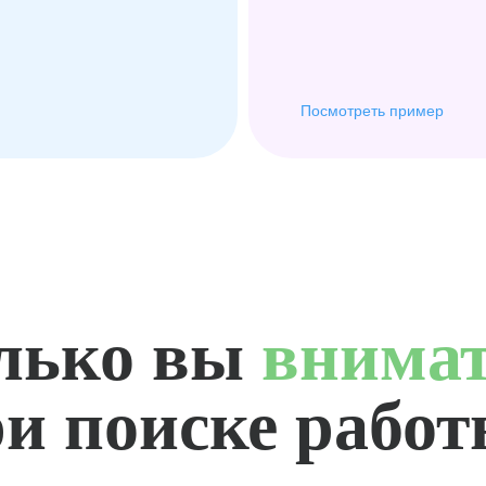
Посмотреть пример
лько вы
внима
и поиске рабо