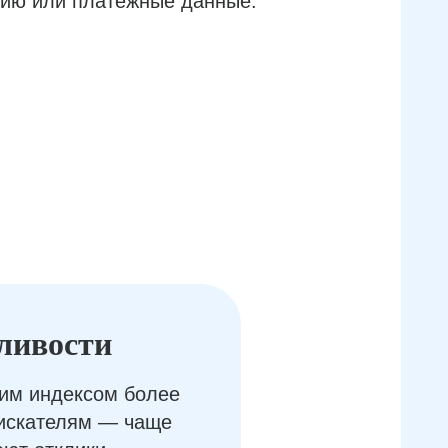
ию или платёжные данные.
ливости
им индексом более
оискателям — чаще