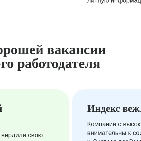
личную информац
орошей вакансии
го работодателя
й
Индекс веж
Компании с высок
внимательны к с
твердили свою