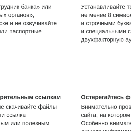
трудник банка» или
Устанавливайте т
ых органов»,
не менее 8 симво
ске и не озвучивайте
и строчными букв
или паспортные
и специальными с
двухфакторную а
озрительным ссылкам
Остерегайтесь 
не скачивайте файлы
Внимательно пров
ли ссылка
сайта, на которо
ным или полезным
Особенно внимате