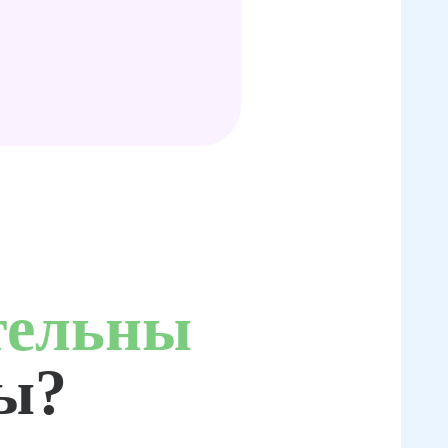
тельны
ты?