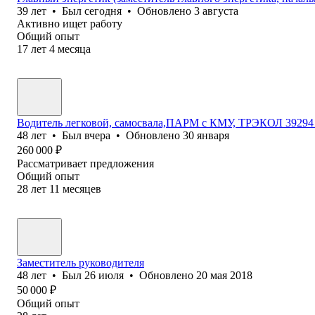
39
лет
•
Был
сегодня
•
Обновлено
3 августа
Активно ищет работу
Общий опыт
17
лет
4
месяца
Водитель легковой, самосвала,ПАРМ с КМУ, ТРЭКОЛ 39294 
48
лет
•
Был
вчера
•
Обновлено
30 января
260 000
₽
Рассматривает предложения
Общий опыт
28
лет
11
месяцев
Заместитель руководителя
48
лет
•
Был
26 июля
•
Обновлено
20 мая 2018
50 000
₽
Общий опыт