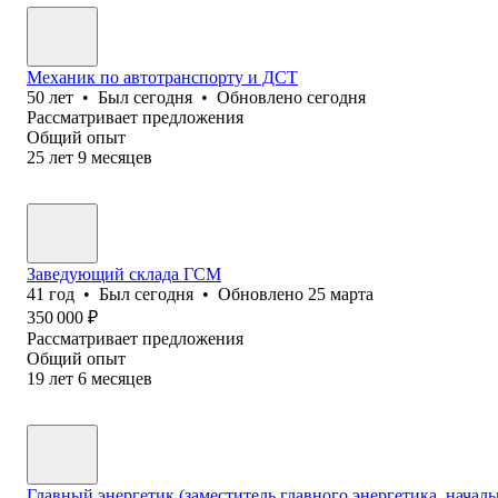
Механик по автотранспорту и ДСТ
50
лет
•
Был
сегодня
•
Обновлено
сегодня
Рассматривает предложения
Общий опыт
25
лет
9
месяцев
Заведующий склада ГСМ
41
год
•
Был
сегодня
•
Обновлено
25 марта
350 000
₽
Рассматривает предложения
Общий опыт
19
лет
6
месяцев
Главный энергетик (заместитель главного энергетика, началь