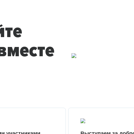
йте
вместе
ми участниками
Выступаем за добр