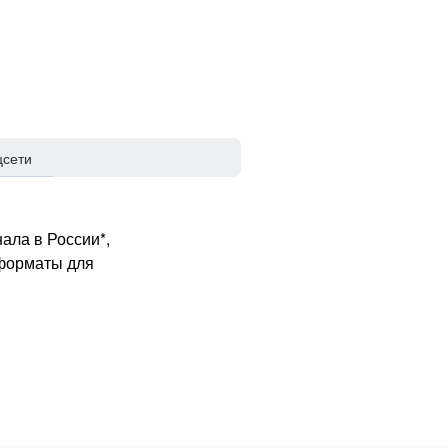
цсети
ала в России*,
 форматы для