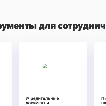
рументы для сотруднич
Учредительные
П
документы
н