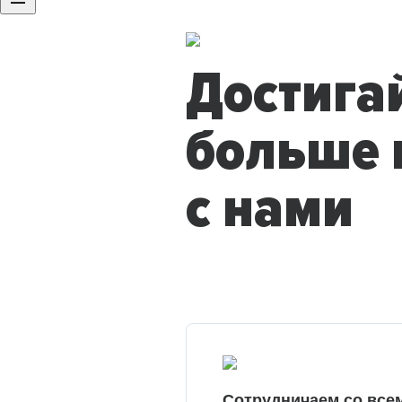
Достига
больше 
с нами
Сотрудничаем со все