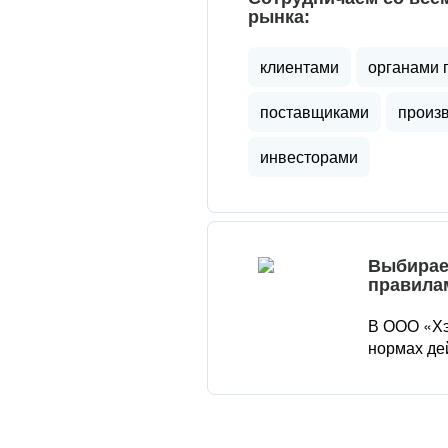
рынка:
клиентами
органами 
поставщиками
произ
инвесторами
Выбирае
правила
В ООО «Хэ
нормах де