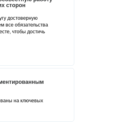
их сторон
угу достоверную
м все обязательства
сте, чтобы достичь
аментированным
ованы на ключевых