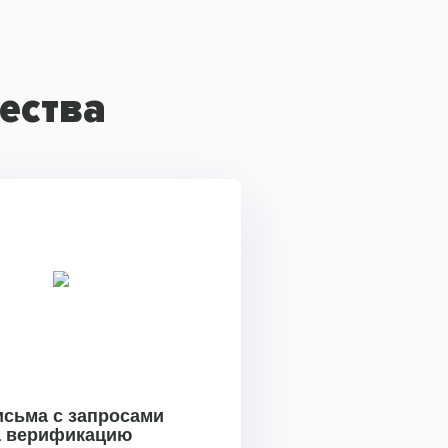
ества
исьма с запросами
а верификацию