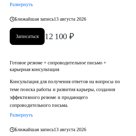
Развернуть
профессиональный кругозор и глубокое понимание
процессов найма и запросов с разных сторон.
Ближайшая запись
13 августа 2026
С чем помогу:
12 100
₽
Записаться
• структурировать процесс поиска новой компании/роли и
сделать его прозрачным;
• расскажу про процессы на рынке труда, развею мифы;
• научу искать подходящие вакансии, оценивать, на какие
Готовое резюме + сопроводительное письмо +
карьерная консультация
подходит тот или иной опыт, есть ли смысл туда
откликаться вообще;
Консультация для получения ответов на вопросы по
• подготовлю к собеседованию, научу вести переговоры,
теме поиска работы и развития карьеры, создания
дам варианты «вкусных» фраз и помогу найти
эффективного резюме и продающего
формулировки на презентацию «тонких» моментов вашей
сопроводительного письма.
биографии (причины переходов, перерывы, декрет, свой
Развернуть
бизнес и пр.).
Ближайшая запись
13 августа 2026
Кому могу помочь: