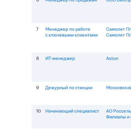
6
Менеджер по продажам
ООО Биосф
7
Менеджер по работе
Самолет П
с ключевыми клиентами
Самолет Пл
8
ИТ-менеджер
Aston
9
Дежурный по станции
Московски
10
Начинающий специалист
АО Россель
Филиалы и 