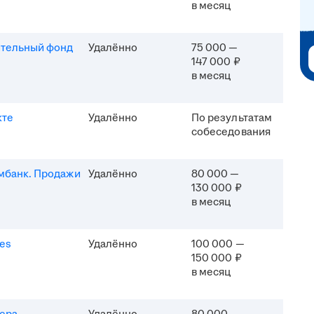
в месяц
ительный фонд
Удалённо
75 000 —
147 000 ₽
в месяц
кте
Удалённо
По результатам
собеседования
мбанк. Продажи
Удалённо
80 000 —
130 000 ₽
в месяц
es
Удалённо
100 000 —
150 000 ₽
в месяц