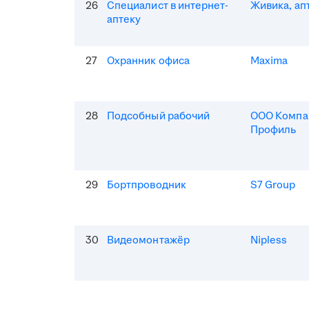
26
Специалист в интернет-
Живика, ап
аптеку
27
Охранник офиса
Maxima
28
Подсобный рабочий
ООО Компа
Профиль
29
Бортпроводник
S7 Group
30
Видеомонтажёр
Nipless