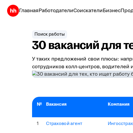
Главная
Работодатели
Соискатели
Бизнес
Прод
Поиск работы
30 вакансий для т
У таких предложений свои плюсы: напр
сотрудников колл-центров, водителей и
№
Вакансия
Компания
1
Страховой агент
Ингосстрах