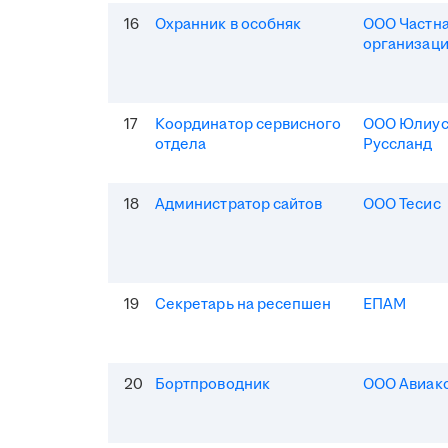
16
Охранник в особняк
ООО Частна
организаци
17
Координатор сервисного
ООО Юлиус
отдела
Руссланд
18
Администратор сайтов
ООО Тесис
19
Секретарь на ресепшен
ЕПАМ
20
Бортпроводник
ООО Авиак