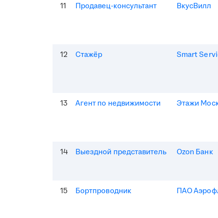
11
Продавец-консультант
ВкусВилл
12
Стажёр
Smart Serv
13
Агент по недвижимости
Этажи Мос
14
Выездной представитель
Ozon Банк
15
Бортпроводник
ПАО Аэроф