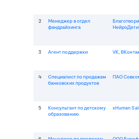
2
Менеджер в отдел
Благотвор
фандрайзинга
НейроДети
3
Агент поддержки
VK, ВКонта
4
Специалист по продажам
ПАО Совко
банковских продуктов
5
Консультант по детскому
xHuman Sal
образованию