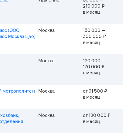
ера
Удалённо
80 000 —
210 000 ₽
в месяц
люс (ООО
Москва
150 000 —
юс Москва Цао)
300 000 ₽
в месяц
Москва
120 000 —
170 000 ₽
в месяц
й метрополитен
Москва
от 91 500 ₽
в месяц
хозбанк,
Москва
от 120 000 ₽
отделения
в месяц