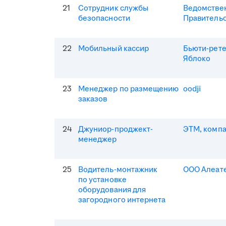
21
Сотрудник службы
Ведомствен
безопасности
Правитель
22
Мобильный кассир
Бьюти-рет
Яблоко
23
Менеджер по размещению
oodji
заказов
24
Джуниор-проджект-
ЭТМ, комп
менеджер
25
Водитель-монтажник
ООО Алеат
по установке
оборудования для
загородного интернета