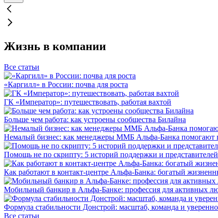
Жизнь в компании
Все статьи
«Каргилл» в России: почва для роста
ГК «Император»: путешествовать, работая вахтой
Больше чем работа: как устроены сообщества Билайна
Немалый бизнес: как менеджеры ММБ Альфа-Банка помогают 
Помощь не по скрипту: 5 историй поддержки и представителей
Как работают в контакт-центре Альфа-Банка: богатый жизненн
Мобильный банкир в Альфа-Банке: профессия для активных л
Формула стабильности Донстрой: масштаб, команда и уверенно
Все статьи