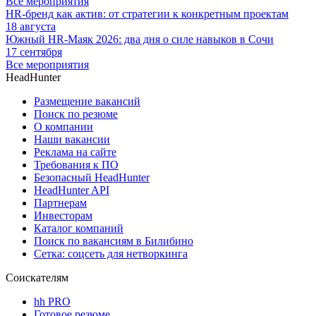
Все мероприятия
HR-бренд как актив: от стратегии к конкретным проектам
18 августа
Южный HR-Маяк 2026: два дня о силе навыков в Сочи
17 сентября
Все мероприятия
HeadHunter
Размещение вакансий
Поиск по резюме
О компании
Наши вакансии
Реклама на сайте
Требования к ПО
Безопасный HeadHunter
HeadHunter API
Партнерам
Инвесторам
Каталог компаний
Поиск по вакансиям в Билибино
Сетка: соцсеть для нетворкинга
Соискателям
hh PRO
Готовое резюме