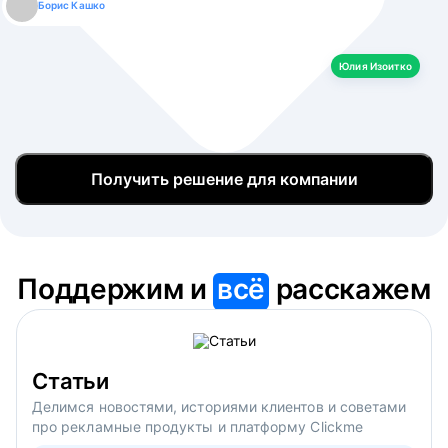
Борис Кашко
Юлия Изоитко
Александр Кулагин
Даниил Макаров
Екатерина Лазаренко
Юлия Изоитко
Получить решение для компании
Поддержим и
всё
расскажем
Статьи
Делимся новостями, историями клиентов и советами
про рекламные продукты и платформу Clickme