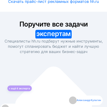
Скачать прайс-лист рекламных форматов hh.ru
Поручите все задачи
экспертам
Специалисты hh.ru подберут нужные инструменты,
помогут спланировать бюджет и найти лучшую
стратегию для ваших
бизнес-задач
+ ещё
4
эксперта
Екатерина Лазаренко
Александр Кулагин
Даниил Макаров
Борис Кашко
Юлия Изоитко