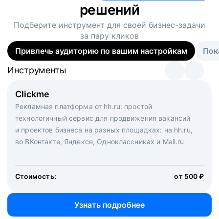
решений
Подберите инструмент для своей
бизнес-задачи
за пару кликов
Привлечь аудиторию по вашим настройкам
Пок
Инструменты
Инструменты
Инструменты
Виртуальный рекрутер
Clickme
Вакансия дня
Массовый подбор под ключ. Решите, сколько
Рекламная платформа от hh.ru: простой
Рекламный формат для вакансий на главной странице
кандидатов и когда вам нужно, и за дело возьмутся
технологичный сервис для продвижения вакансий
hh.ru. Увеличивает количество откликов
маркетологи, рекрутеры и проектные менеджеры
и проектов бизнеса на разных площадках: на hh.ru,
hh.ru с целым набором digital-инструментов
во ВКонтакте, Яндексе, Одноклассниках и Mail.ru
Стоимость:
от 200 000 ₽
Узнать подробнее
Стоимость:
от 500 ₽
Узнать подробнее
Узнать подробнее