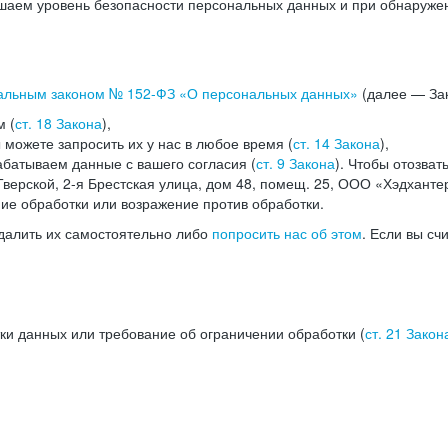
аем уровень безопасности персональных данных и при обнаружени
альным законом №
152-ФЗ
«О персональных данных»
(далее — Зак
м (
ст. 18 Закона
),
можете запросить их у нас в любое время (
ст. 14 Закона
),
абатываем данные с вашего согласия (
ст. 9 Закона
). Чтобы отозват
верской, 2-я Брестская улица, дом 48, помещ. 25, ООО «Хэдханте
ние обработки или возражение против обработки.
далить их самостоятельно либо
попросить нас об этом
. Если вы сч
ки данных или требование об ограничении обработки (
ст. 21 Закон