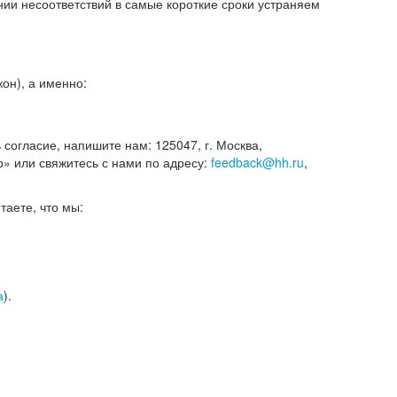
и несоответствий в самые короткие сроки устраняем
он), а именно:
ь согласие, напишите нам: 125047, г. Москва,
р» или свяжитесь с нами по адресу:
feedback@hh.ru
,
итаете, что мы:
а
).