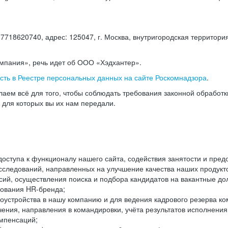
18620740, адрес: 125047, г. Москва, внутригородская территория
омпания», речь идет об ООО «Хэдхантер».
есть в Реестре персональных данных на сайте Роскомнадзора
.
аем всё для того, чтобы соблюдать требования законной обработ
, для которых вы их нам передали.
ступа к функционалу нашего сайта, содействия занятости и пред
следований, направленных на улучшение качества наших продуктов
ий, осуществления поиска и подбора кандидатов на вакантные дол
ования HR-бренда;
оустройства в нашу компанию и для ведения кадрового резерва ко
чения, направления в командировки, учёта результатов исполнени
омпенсаций;