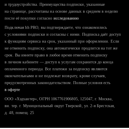
тратите много времени на поиск и вручную поднимаете
и трудоустройства. Преимущества подписки, указанные
резюме
на странице, рассчитаны на основе данных в среднем в неделю
после её покупки согласно
хотите сравнить себя с конкурентами и оценить шансы
исследованию
Подключая hh PRO, вы подтверждаете, что ознакомились
с условиями подписки и согласны с ними. Подписка даёт доступ
к функциям сервиса на срок, указанный при оформлении. Если
не отменить подписку, она автоматически продлится на тот же
срок. Вы имеете право в любое время отменить подписку
в личном кабинете — доступ к услугам сохранится до конца
оплаченного периода. Все платежи за подписку являются
окончательными и не подлежат возврату, кроме случаев,
предусмотренных законодательством. Полные условия есть
в оферте
ООО «Хэдхантер», ОГРН 1067761906805, 125047, г. Москва,
вн. тер. г. Муниципальный округ Тверской, ул. 2-я Брестская,
д. 48, помещ. 25